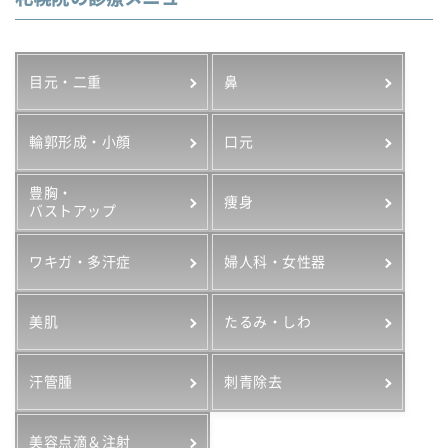
目元・二重
鼻
輪郭形成・小顔
口元
豊胸・
痩身
バストアップ
ワキガ・多汗症
婦人科・女性器
美肌
たるみ・しわ
汗管腫
刺青除去
美容点滴＆注射