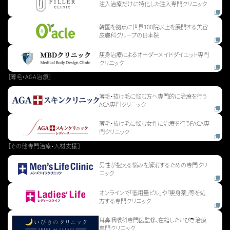
注入治療だけに特化した注入専門クリニック
韓国を拠点に世界100院以上を展開する美容
皮膚科グループの日本院
痩身治療によるオーダーメイドダイエット専門
クリニック
［薄毛・AGA治療］
薄毛・抜け毛に悩む方へ専門的に治療を行う
AGA専門クリニック
薄毛・抜け毛に悩む女性に治療を行うFAGA専
門クリニック
［その他専門治療・人材支援］
男性が抱える悩みを解消するための専門クリ
ニック
オンラインで「低用量ピル」や「痩身薬」等を処
方する専門クリニック
耳鼻咽喉科専門医監修、在籍したいびき治療
専門クリニック