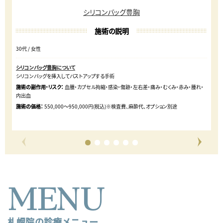
シリコンバッグ豊胸
施術の説明
30代
女性
40
シリコンバッグ豊胸について
シ
シリコンバッグを挿入してバストアップする手術
シ
施術の副作用・リスク：
血腫・カプセル拘縮・感染・傷跡・左右差・痛み・むくみ・赤み・腫れ・
施
内出血
内
施術の価格：
550,000～950,000円(税込)※検査費、麻酔代、オプション別途
施
MENU
札幌院の診療メニュー